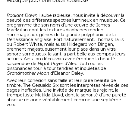
Musique pour une aube radieuse
Radiant Dawn
, l’aube radieuse, nous invite à découvrir la
beauté des différents spectres lumineux en musique. Ce
programme tire son nom d’une œuvre de James
MacMillan dont les textures diaphanes rendent
hommage aux génies de la grande polyphonie de la
Renaissance anglaise. Fort naturellement, Thomas Tallis
ou Robert White, mais aussi Hildegard von Bingen,
prennent majestueusement leur place dans un vitrail
sonore somptueux faisant la part belle aux compositeurs
actuels. Ainsi, on découvrira avec émotion la beauté
suspendue de
Night Payer
d’Alec Roth ou les
dissonances tour à tour tendres et inquiètes de
Grandmother Moon
d’Eleanor Daley.
Avec leur cohésion sans faille et leur pure beauté de
timbre, The Gesualdo Six sont les interprètes rêvés de ces
pages ineffables. Une invitée de marque les rejoint, la
trompettiste Matilda Lloyd, dont la sonorité d’une pureté
absolue résonne véritablement comme une septième
voix.