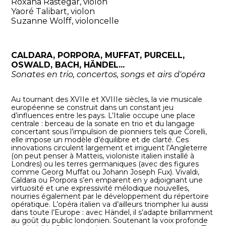
Roxana Rastegar, violon
Yaoré Talibart, violon
Suzanne Wolff, violoncelle
CALDARA, PORPORA, MUFFAT, PURCELL,
OSWALD, BACH, HÄNDEL...
Sonates en trio, concertos, songs et airs d'opéra
Au tournant des XVIIe et XVIIIe siècles, la vie musicale
européenne se construit dans un constant jeu
d’influences entre les pays. L’Italie occupe une place
centrale : berceau de la sonate en trio et du langage
concertant sous l’impulsion de pionniers tels que Corelli,
elle impose un modèle d’équilibre et de clarté. Ces
innovations circulent largement et irriguent l’Angleterre
(on peut penser à Matteis, violoniste italien installé à
Londres) ou les terres germaniques (avec des figures
comme Georg Muffat ou Johann Joseph Fux). Vivaldi,
Caldara ou Porpora s’en emparent en y adjoignant une
virtuosité et une expressivité mélodique nouvelles,
nourries également par le développement du répertoire
opératique. L’opéra italien va d’ailleurs triompher lui aussi
dans toute l’Europe : avec Händel, il s’adapte brillamment
au goût du public londonien. Soutenant la voix profonde