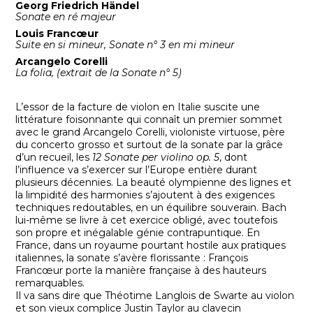
Georg Friedrich Händel
Sonate en ré majeur
Louis Francœur
Suite en si mineur, Sonate n° 3 en mi mineur
Arcangelo Corelli
La folia, (extrait de la Sonate n° 5)
L’essor de la facture de violon en Italie suscite une
littérature foisonnante qui connaît un premier sommet
avec le grand Arcangelo Corelli, violoniste virtuose, père
du concerto grosso et surtout de la sonate par la grâce
d’un recueil, les
12 Sonate per violino op. 5
, dont
l’influence va s’exercer sur l’Europe entière durant
plusieurs décennies. La beauté olympienne des lignes et
la limpidité des harmonies s’ajoutent à des exigences
techniques redoutables, en un équilibre souverain. Bach
lui-même se livre à cet exercice obligé, avec toutefois
son propre et inégalable génie contrapuntique. En
France, dans un royaume pourtant hostile aux pratiques
italiennes, la sonate s’avère florissante : François
Francœur porte la manière française à des hauteurs
remarquables.
Il va sans dire que Théotime Langlois de Swarte au violon
et son vieux complice Justin Taylor au clavecin