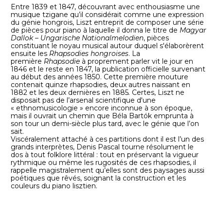
Entre 1839 et 1847, découvrant avec enthousiasme une
musique tzigane qu’il considérait comme une expression
du génie hongrois, Liszt entreprit de composer une série
de pièces pour piano à laquelle il donna le titre de
Magyar
Dallok – Ungarische Nationalmelodien
, pièces
constituant le noyau musical autour duquel s'élaborèrent
ensuite les
Rhapsodies hongroises
. La
première
Rhapsodie
à proprement parler vit le jour en
1846 et le reste en 1847, la publication officielle survenant
au début des années 1850. Cette première mouture
contenait quinze rhapsodies, deux autres naissant en
1882 et les deux dernières en 1885
.
Certes, Liszt ne
disposait pas de l’arsenal scientifique d'une
« ethnomusicologie » encore inconnue à son époque,
mais il ouvrait un chemin que Béla Bartók emprunta à
son tour un demi-siècle plus tard, avec le génie que l’on
sait.
Viscéralement attaché à ces partitions dont il est l’un des
grands interprètes, Denis Pascal tourne résolument le
dos à tout folklore littéral : tout en préservant la vigueur
rythmique ou même les rugosités de ces rhapsodies, il
rappelle magistralement qu’elles sont des paysages aussi
poétiques que rêvés, soignant la construction et les
couleurs du piano lisztien.